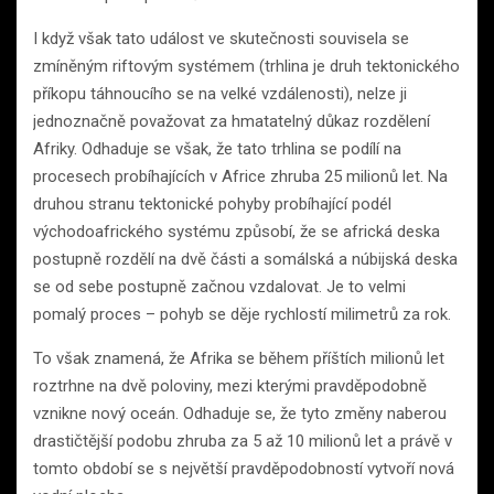
I když však tato událost ve skutečnosti souvisela se
zmíněným riftovým systémem (trhlina je druh tektonického
příkopu táhnoucího se na velké vzdálenosti), nelze ji
jednoznačně považovat za hmatatelný důkaz rozdělení
Afriky. Odhaduje se však, že tato trhlina se podílí na
procesech probíhajících v Africe zhruba 25 milionů let. Na
druhou stranu tektonické pohyby probíhající podél
východoafrického systému způsobí, že se africká deska
postupně rozdělí na dvě části a somálská a núbijská deska
se od sebe postupně začnou vzdalovat. Je to velmi
pomalý proces – pohyb se děje rychlostí milimetrů za rok.
To však znamená, že Afrika se během příštích milionů let
roztrhne na dvě poloviny, mezi kterými pravděpodobně
vznikne nový oceán. Odhaduje se, že tyto změny naberou
drastičtější podobu zhruba za 5 až 10 milionů let a právě v
tomto období se s největší pravděpodobností vytvoří nová