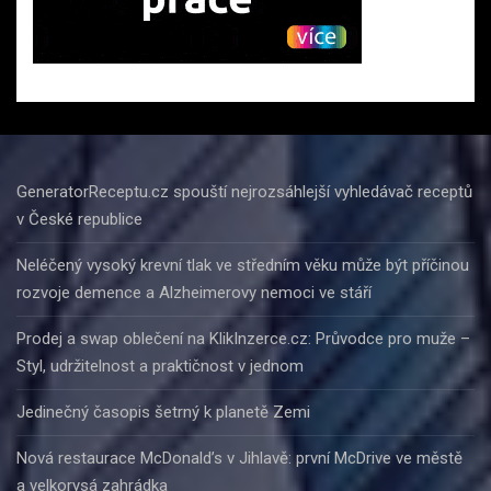
GeneratorReceptu.cz spouští nejrozsáhlejší vyhledávač receptů
v České republice
Neléčený vysoký krevní tlak ve středním věku může být příčinou
rozvoje demence a Alzheimerovy nemoci ve stáří
Prodej a swap oblečení na KlikInzerce.cz: Průvodce pro muže –
Styl, udržitelnost a praktičnost v jednom
Jedinečný časopis šetrný k planetě Zemi
Nová restaurace McDonald’s v Jihlavě: první McDrive ve městě
a velkorysá zahrádka