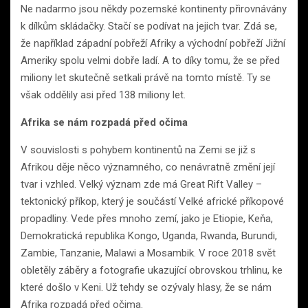
Ne nadarmo jsou někdy pozemské kontinenty přirovnávány
k dílkům skládačky. Stačí se podívat na jejich tvar. Zdá se,
že například západní pobřeží Afriky a východní pobřeží Jižní
Ameriky spolu velmi dobře ladí. A to díky tomu, že se před
miliony let skutečně setkali právě na tomto místě. Ty se
však oddělily asi před 138 miliony let.
Afrika se nám rozpadá před očima
V souvislosti s pohybem kontinentů na Zemi se již s
Afrikou děje něco významného, ​​co nenávratně změní její
tvar i vzhled. Velký význam zde má Great Rift Valley –
tektonický příkop, který je součástí Velké africké příkopové
propadliny. Vede přes mnoho zemí, jako je Etiopie, Keňa,
Demokratická republika Kongo, Uganda, Rwanda, Burundi,
Zambie, Tanzanie, Malawi a Mosambik. V roce 2018 svět
obletěly záběry a fotografie ukazující obrovskou trhlinu, ke
které došlo v Keni. Už tehdy se ozývaly hlasy, že se nám
Afrika rozpadá před očima.