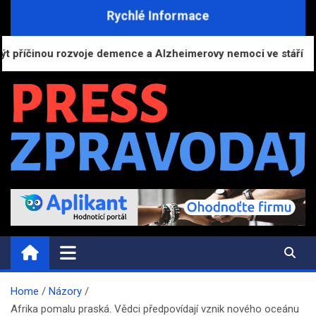
Skip
Rychlé Informace
to
content
říčinou rozvoje demence a Alzheimerovy nemoci ve stáří
PRESS-ZPRAVODAJ.CZ
Informační portál | Press zpravodajství
Home
Názory
Afrika pomalu praská. Vědci předpovídají vznik nového oceánu