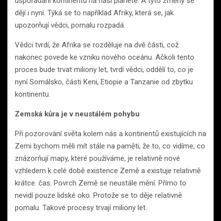
uspořádání kontinentů na naší planetě. A tyto změny se
dějí i nyní. Týká se to například Afriky, která se, jak
upozorňují vědci, pomalu rozpadá.
Vědci tvrdí, že Afrika se rozděluje na dvě části, což
nakonec povede ke vzniku nového oceánu. Ačkoli tento
proces bude trvat miliony let, tvrdí vědci, oddělí to, co je
nyní Somálsko, části Keni, Etiopie a Tanzanie od zbytku
kontinentu.
Zemská kůra je v neustálém pohybu
Při pozorování světa kolem nás a kontinentů existujících na
Zemi bychom měli mít stále na paměti, že to, co vidíme, co
znázorňují mapy, které používáme, je relativně nové
vzhledem k celé době existence Země a existuje relativně
krátce. čas. Povrch Země se neustále mění. Přímo to
nevidí pouze lidské oko. Protože se to děje relativně
pomalu. Takové procesy trvají miliony let.