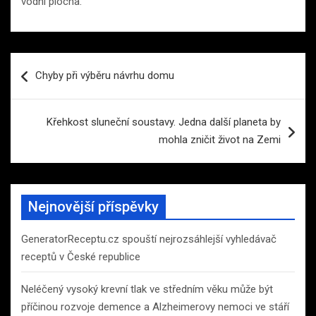
vodní plocha.
Navigace
Chyby při výběru návrhu domu
pro
příspěvek
Křehkost sluneční soustavy. Jedna další planeta by
mohla zničit život na Zemi
Nejnovější příspěvky
GeneratorReceptu.cz spouští nejrozsáhlejší vyhledávač
receptů v České republice
Neléčený vysoký krevní tlak ve středním věku může být
příčinou rozvoje demence a Alzheimerovy nemoci ve stáří