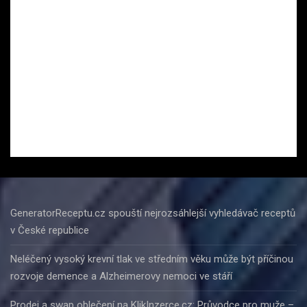
GeneratorReceptu.cz spouští nejrozsáhlejší vyhledávač receptů
v České republice
Neléčený vysoký krevní tlak ve středním věku může být příčinou
rozvoje demence a Alzheimerovy nemoci ve stáří
Prodej a swap oblečení na KlikInzerce.cz: Průvodce pro muže –