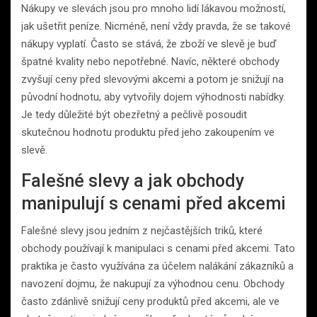
Nákupy ve slevách jsou pro mnoho lidí lákavou možností,
jak ušetřit peníze. Nicméně, není vždy pravda, že se takové
nákupy vyplatí. Často se stává, že zboží ve slevě je buď
špatné kvality nebo nepotřebné. Navíc, některé obchody
zvyšují ceny před slevovými akcemi a potom je snižují na
původní hodnotu, aby vytvořily dojem výhodnosti nabídky.
Je tedy důležité být obezřetný a pečlivě posoudit
skutečnou hodnotu produktu před jeho zakoupením ve
slevě.
Falešné slevy a jak obchody
manipulují s cenami před akcemi
Falešné slevy jsou jedním z nejčastějších triků, které
obchody používají k manipulaci s cenami před akcemi. Tato
praktika je často využívána za účelem nalákání zákazníků a
navození dojmu, že nakupují za výhodnou cenu. Obchody
často zdánlivě snižují ceny produktů před akcemi, ale ve