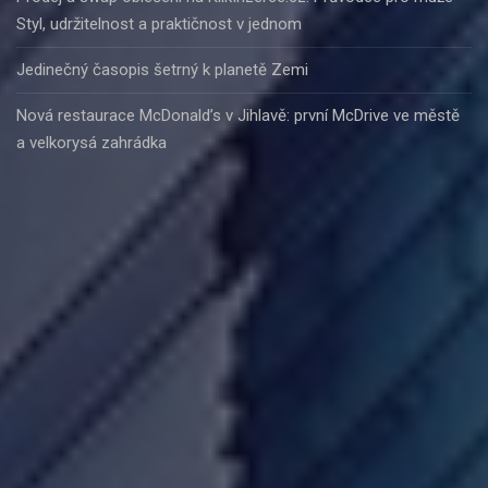
Styl, udržitelnost a praktičnost v jednom
Jedinečný časopis šetrný k planetě Zemi
Nová restaurace McDonald’s v Jihlavě: první McDrive ve městě
a velkorysá zahrádka