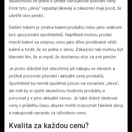
skutečnosti se jedná o uměle nafouknuté původní ceny.
Poté tyto „slevy“ vypadají lákavěji a zákazníci mají pocit, že
ušetřili více peněz.
Dalším trikem je změna balení produktu nebo jeho velikosti
bez upozornění spotřebitelů. Například mohou prodat
menší balení za stejnou cenu jako dříve prodávané větší
balení a tvrdit, že se jedná o slevu. Zákazníci tak mohou být
klamáni tím, že si myslí, že dostanou více za své peníze.
Je proto důležité být obezřetný při nákupu ve slevách a
pečlivě porovnat původní i aktuální ceny produktů.
Spotřebitel by neměl spoléhat pouze na označení „sleva“,
ale měl by si zjistit skutečnou hodnotu produktu a
porovnat ji s jeho aktuální cenou. Je také dobré sledovat
ceny v průběhu času, abyste mohli rozpoznat falešné slevy
a nakupovali opravdu za výhodnou cenu.
Kvalita za každou cenu?