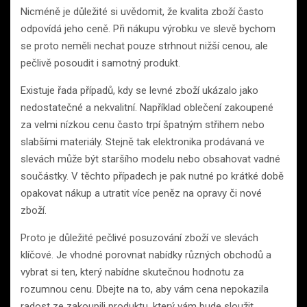
Nicméně je důležité si uvědomit, že kvalita zboží často
odpovídá jeho ceně. Při nákupu výrobku ve slevě bychom
se proto neměli nechat pouze strhnout nižší cenou, ale
pečlivě posoudit i samotný produkt.
Existuje řada případů, kdy se levné zboží ukázalo jako
nedostatečné a nekvalitní. Například oblečení zakoupené
za velmi nízkou cenu často trpí špatným střihem nebo
slabšími materiály. Stejně tak elektronika prodávaná ve
slevách může být staršího modelu nebo obsahovat vadné
součástky. V těchto případech je pak nutné po krátké době
opakovat nákup a utratit více peněz na opravy či nové
zboží.
Proto je důležité pečlivé posuzování zboží ve slevách
klíčové. Je vhodné porovnat nabídky různých obchodů a
vybrat si ten, který nabídne skutečnou hodnotu za
rozumnou cenu. Dbejte na to, aby vám cena nepokazila
radost ze zakoupili produktu, který vám bude sloužit