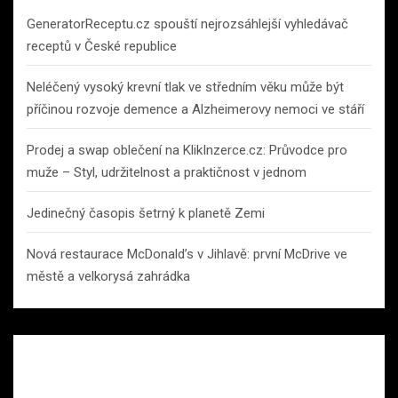
GeneratorReceptu.cz spouští nejrozsáhlejší vyhledávač
receptů v České republice
Neléčený vysoký krevní tlak ve středním věku může být
příčinou rozvoje demence a Alzheimerovy nemoci ve stáří
Prodej a swap oblečení na KlikInzerce.cz: Průvodce pro
muže – Styl, udržitelnost a praktičnost v jednom
Jedinečný časopis šetrný k planetě Zemi
Nová restaurace McDonald’s v Jihlavě: první McDrive ve
městě a velkorysá zahrádka