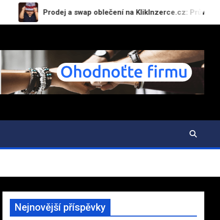
Prodej a swap oblečení na KlikInzerce.cz: Průvodce pro muže
Nejnovější příspěvky