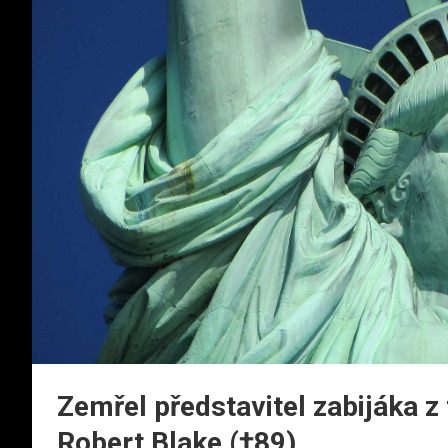
Zemřel představitel zabijáka z
Robert Blake (†89)