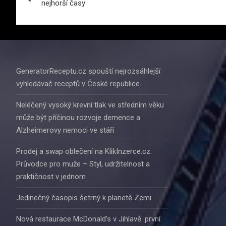
nejhorší časy
příspěvek
GeneratorReceptu.cz spouští nejrozsáhlejší
vyhledávač receptů v České republice
Neléčený vysoký krevní tlak ve středním věku
může být příčinou rozvoje demence a
Alzheimerovy nemoci ve stáří
Prodej a swap oblečení na KlikInzerce.cz:
Průvodce pro muže – Styl, udržitelnost a
praktičnost v jednom
Jedinečný časopis šetrný k planetě Zemi
Nová restaurace McDonald’s v Jihlavě: první