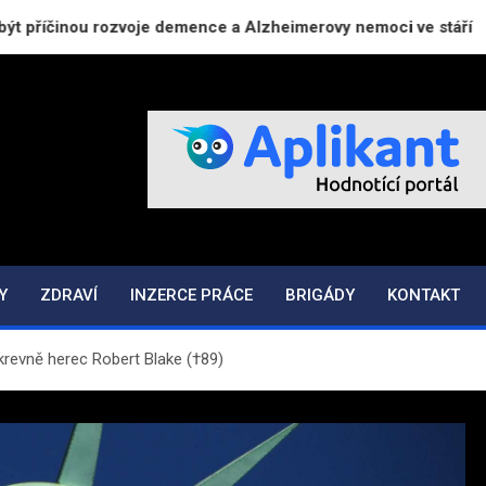
inou rozvoje demence a Alzheimerovy nemoci ve stáří
Z
Y
ZDRAVÍ
INZERCE PRÁCE
BRIGÁDY
KONTAKT
krevně herec Robert Blake (†89)