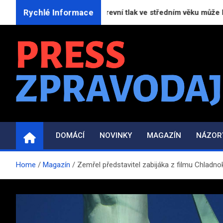
Skip
Rychlé Informace
Neléčený vysoký krevní tlak ve středním věku může být příč
to
content
PRESS-ZPRAVODAJ.C
Informační portál | Press zpravodajství
DOMÁCÍ
NOVINKY
MAGAZÍN
NÁZOR
Home
Magazín
Zemřel představitel zabijáka z filmu Chladno