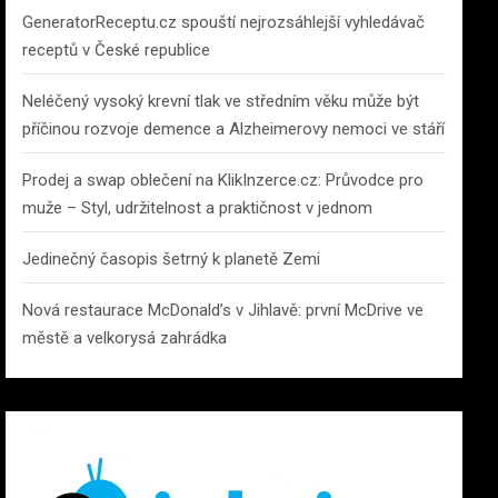
GeneratorReceptu.cz spouští nejrozsáhlejší vyhledávač
receptů v České republice
Neléčený vysoký krevní tlak ve středním věku může být
příčinou rozvoje demence a Alzheimerovy nemoci ve stáří
Prodej a swap oblečení na KlikInzerce.cz: Průvodce pro
muže – Styl, udržitelnost a praktičnost v jednom
Jedinečný časopis šetrný k planetě Zemi
Nová restaurace McDonald’s v Jihlavě: první McDrive ve
městě a velkorysá zahrádka