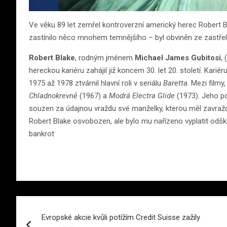
Ve věku 89 let zemřel kontroverzní americký herec Robert B
zastínilo něco mnohem temnějšího – byl obviněn ze zastřel
Robert Blake
, rodným jménem
Michael James Gubitosi
,
hereckou kariéru zahájil již koncem 30. let 20. století. Karié
1975 až 1978 ztvárnil hlavní roli v seriálu
Baretta
. Mezi filmy,
Chladnokrevně
(1967) a
Modrá Electra Glide
(1973). Jeho p
souzen za údajnou vraždu své manželky, kterou měl zavražd
Robert Blake osvobozen, ale bylo mu nařízeno vyplatit odš
bankrot
Navigace
Evropské akcie kvůli potížím Credit Suisse zažily
pro