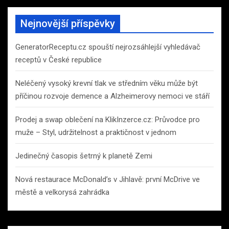
Nejnovější příspěvky
GeneratorReceptu.cz spouští nejrozsáhlejší vyhledávač
receptů v České republice
Neléčený vysoký krevní tlak ve středním věku může být
příčinou rozvoje demence a Alzheimerovy nemoci ve stáří
Prodej a swap oblečení na KlikInzerce.cz: Průvodce pro
muže – Styl, udržitelnost a praktičnost v jednom
Jedinečný časopis šetrný k planetě Zemi
Nová restaurace McDonald’s v Jihlavě: první McDrive ve
městě a velkorysá zahrádka