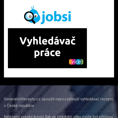
GeneratorReceptu.cz spouští nejrozsáhlejší vyhledávač receptů
v České republice
Neléčený vysoký krevní tlak ve středním věku může být příčinou