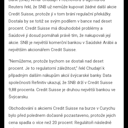
Reuters řekl, že SNB už nemůže kupovat žádné další akcie
Credit Suisse, protože jí v tom brání regulační překážky.
Dostala by se totiž se svým podílem v bance nad deset
procent. Credit Suisse má dlouhodobé problémy a
Saúdové jí dosud pomáhali právě tím, že nakupovali její
akcie. SNB je největší komerční bankou v Saúdské Arábii a
největším akcionářem Credit Suisse.
“Nemůžeme, protože bychom se dostali nad deset
procent. Je to regulatorní záležitost,” řekl Chudajrí k
případným dalším nákupům akcií švýcarské banky. Data
společnosti Refinitiv ukazují, že SNB drží v Credit Suisse
9,88 procenta. Credit Suisse je druhou největší bankou ve
Švýcarsku.
Obchodování s akciemi Credit Suisse na burze v Curychu
bylo před polednem dočasně pozastaveno, protože jejich
cena spadla o více než 20 procent. Regulátoři následně