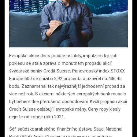
Evropské akcie dnes prudce oslabily, impulzem k jejich
poklesu se stala zpráva o mohutném propadu akcií
švýcarské banky Credit Suisse. Panevropský index STOXX
Europe 600 se snížil o 2,92 procenta a uzavřel na 436,45
bodu. Zaznamenal tak nejvýraznější jednodenní propad za
více než rok. S akciemi některých evropských bank muselo
být během dne přerušeno obchodování. Kvůli propadu akcií
Credit Suisse oslabují i evropské měny. Ceny ropy klesly
nejníže od konce roku 2021.
Šéf saúdskoarabského finančního ústavu Saudi National
Bank (SNB) Amar Chudajrí v rozhovoru s agenturou