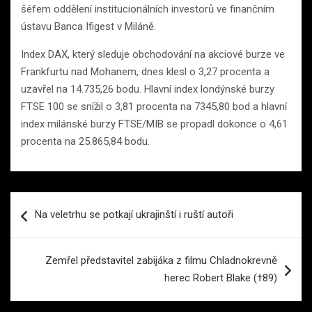
šéfem oddělení institucionálních investorů ve finančním
ústavu Banca Ifigest v Miláně.
Index DAX, který sleduje obchodování na akciové burze ve
Frankfurtu nad Mohanem, dnes klesl o 3,27 procenta a
uzavřel na 14.735,26 bodu. Hlavní index londýnské burzy
FTSE 100 se snížil o 3,81 procenta na 7345,80 bod a hlavní
index milánské burzy FTSE/MIB se propadl dokonce o 4,61
procenta na 25.865,84 bodu.
Navigace
Na veletrhu se potkají ukrajinští i ruští autoři
pro
příspěvek
Zemřel představitel zabijáka z filmu Chladnokrevně
herec Robert Blake (†89)