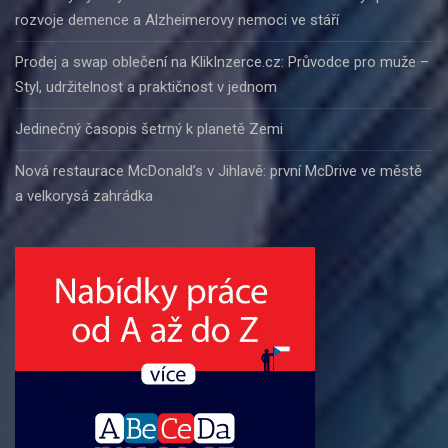
rozvoje demence a Alzheimerovy nemoci ve stáří
Prodej a swap oblečení na KlikInzerce.cz: Průvodce pro muže –
Styl, udržitelnost a praktičnost v jednom
Jedinečný časopis šetrný k planetě Zemi
Nová restaurace McDonald’s v Jihlavě: první McDrive ve městě
a velkorysá zahrádka