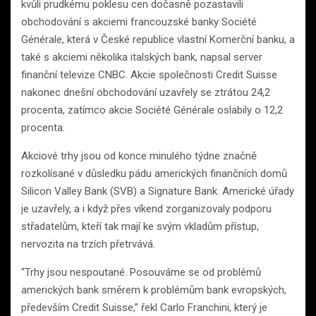
kvůli prudkému poklesu cen dočasně pozastavili
obchodování s akciemi francouzské banky Société
Générale, která v České republice vlastní Komerční banku, a
také s akciemi několika italských bank, napsal server
finanční televize CNBC. Akcie společnosti Credit Suisse
nakonec dnešní obchodování uzavřely se ztrátou 24,2
procenta, zatímco akcie Société Générale oslabily o 12,2
procenta.
Akciové trhy jsou od konce minulého týdne značně
rozkolísané v důsledku pádu amerických finančních domů
Silicon Valley Bank (SVB) a Signature Bank. Americké úřady
je uzavřely, a i když přes víkend zorganizovaly podporu
střadatelům, kteří tak mají ke svým vkladům přístup,
nervozita na trzích přetrvává.
“Trhy jsou nespoutané. Posouváme se od problémů
amerických bank směrem k problémům bank evropských,
především Credit Suisse,” řekl Carlo Franchini, který je