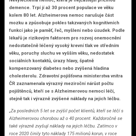
demence. Trpí jí až 30 procent populace ve věku
kolem 80 let. Alzheimerova nemoc narušuje část
mozku a způsobuje pokles takzvaných kognitivních
funkcí jako je paměť, řeč, myšlení nebo úsudek. Podle
lékařů je rizikovým faktorem pro rozvoj onemocnění
nedostatečně léčený vysoký krevní tlak ve středním
věku, poruchy sluchu ve vyšším věku, nedostatek
sociálních kontaktů, úrazy hlavy, špatně
kompenzovaný diabetes nebo zvýšená hladina
cholesterolu. Zdravotní pojišťovna ministerstva vnitra
ČR zaznamenala výrazný meziroční nárůst počtu
pojištěnců, kteří se s Alzheimerovou nemocí léčí,
stejně tak i výrazně zvýšené náklady na jejich léčbu.
„Za posledních 5 let se zvýšil počet klientů, kteří se léčí s
Alzheimerovou chorobou až o 40 procent. Každoročně se
také výrazně zvyšují náklady na jejich léčbu. Zatímco v
roce 2020 činily tyto náklady 175 milionů korun, v roce