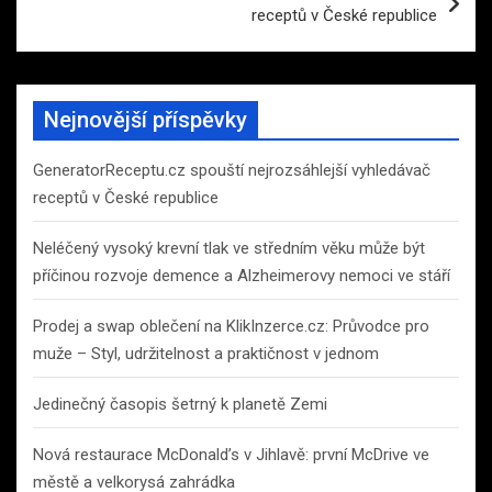
receptů v České republice
Nejnovější příspěvky
GeneratorReceptu.cz spouští nejrozsáhlejší vyhledávač
receptů v České republice
Neléčený vysoký krevní tlak ve středním věku může být
příčinou rozvoje demence a Alzheimerovy nemoci ve stáří
Prodej a swap oblečení na KlikInzerce.cz: Průvodce pro
muže – Styl, udržitelnost a praktičnost v jednom
Jedinečný časopis šetrný k planetě Zemi
Nová restaurace McDonald’s v Jihlavě: první McDrive ve
městě a velkorysá zahrádka