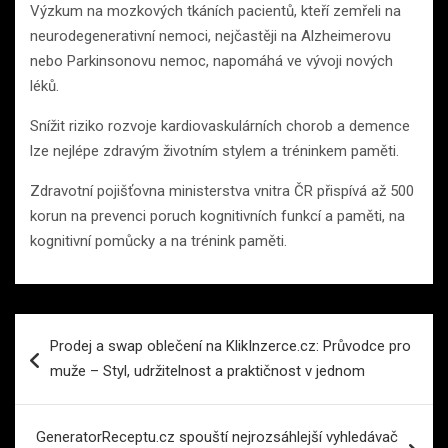
Výzkum na mozkových tkáních pacientů, kteří zemřeli na
neurodegenerativní nemoci, nejčastěji na Alzheimerovu
nebo Parkinsonovu nemoc, napomáhá ve vývoji nových
léků.
Snížit riziko rozvoje kardiovaskulárních chorob a demence
lze nejlépe zdravým životním stylem a tréninkem paměti.
Zdravotní pojišťovna ministerstva vnitra ČR přispívá až 500
korun na prevenci poruch kognitivních funkcí a paměti, na
kognitivní pomůcky a na trénink paměti.
Navigace
Prodej a swap oblečení na KlikInzerce.cz: Průvodce pro
pro
muže – Styl, udržitelnost a praktičnost v jednom
příspěvek
GeneratorReceptu.cz spouští nejrozsáhlejší vyhledávač