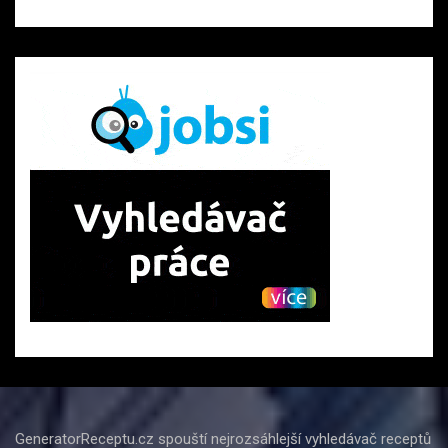
GeneratorReceptu.cz spouští nejrozsáhlejší vyhledávač receptů