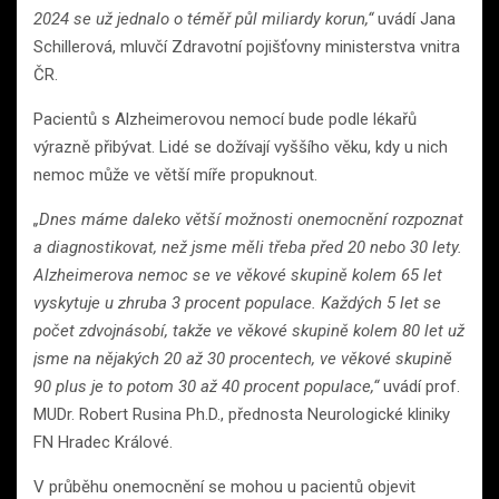
2024 se už jednalo o téměř půl miliardy korun,“
uvádí Jana
Schillerová, mluvčí Zdravotní pojišťovny ministerstva vnitra
ČR.
Pacientů s Alzheimerovou nemocí bude podle lékařů
výrazně přibývat. Lidé se dožívají vyššího věku, kdy u nich
nemoc může ve větší míře propuknout.
„Dnes máme daleko větší možnosti onemocnění rozpoznat
a diagnostikovat, než jsme měli třeba před 20 nebo 30 lety.
Alzheimerova nemoc se ve věkové skupině kolem 65 let
vyskytuje u zhruba 3 procent populace. Každých 5 let se
počet zdvojnásobí, takže ve věkové skupině kolem 80 let už
jsme na nějakých 20 až 30 procentech, ve věkové skupině
90 plus je to potom 30 až 40 procent populace,“
uvádí prof.
MUDr. Robert Rusina Ph.D., přednosta Neurologické kliniky
FN Hradec Králové.
V průběhu onemocnění se mohou u pacientů objevit