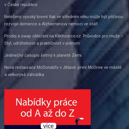
v České republice
Neléčený vysoký krevní tlak ve středním věku může být příčinou
rozvoje demence a Alzheimerovy nemoci ve stáří
Prodej a swap oblečení na KlikInzerce.cz: Průvodce pro muže –
Styl, udržitelnost a praktičnost v jednom
Jedinečný časopis šetrný k planetě Zemi
Nová restaurace McDonald’s v Jihlavě: první McDrive ve městě
a velkorysá zahrádka