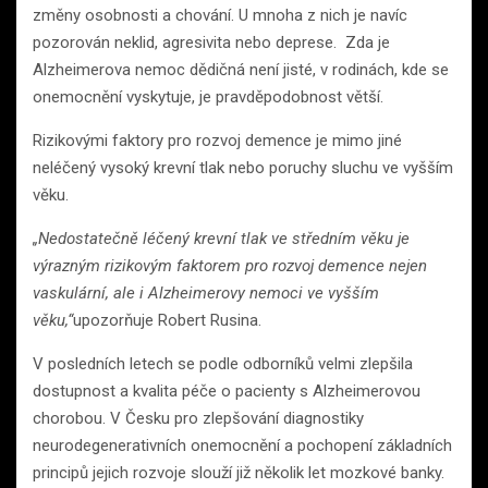
změny osobnosti a chování. U mnoha z nich je navíc
pozorován neklid, agresivita nebo deprese. Zda je
Alzheimerova nemoc dědičná není jisté, v rodinách, kde se
onemocnění vyskytuje, je pravděpodobnost větší.
Rizikovými faktory pro rozvoj demence je mimo jiné
neléčený vysoký krevní tlak nebo poruchy sluchu ve vyšším
věku.
„Nedostatečně léčený krevní tlak ve středním věku je
výrazným rizikovým faktorem pro rozvoj demence nejen
vaskulární, ale i Alzheimerovy nemoci ve vyšším
věku,“
upozorňuje Robert Rusina.
V posledních letech se podle odborníků velmi zlepšila
dostupnost a kvalita péče o pacienty s Alzheimerovou
chorobou. V Česku pro zlepšování diagnostiky
neurodegenerativních onemocnění a pochopení základních
principů jejich rozvoje slouží již několik let mozkové banky.