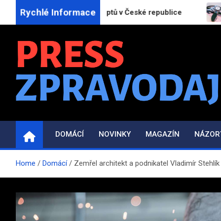
Skip
Rychlé Informace
jší vyhledávač receptů v České republice
Neléčen
to
content
PRESS-ZPRAVODAJ.C
Informační portál | Press zpravodajství
DOMÁCÍ
NOVINKY
MAGAZÍN
NÁZOR
Home
Domácí
Zemřel architekt a podnikatel Vladimír Stehlík