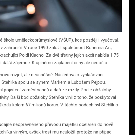
oké škole uměleckoprůmyslové (VŠUP), kde později i vyučoval.
 v zahraničí. V roce 1990 založil společnost Bohemia Art,
rachující Poldi Kladno. Za dvě třetiny jejích akcií nabídla 1,75
žil další zájemce. K úplnému zaplacení ceny ale nedošlo.
 znovu rozjet, ale neúspěšně. Následovalo vyhlašování
nili Stehlíka spolu se synem Markem a Lubošem Pejpou.
ní pojištění zaměstnanců a daň ze mzdy. Podle obžaloby
vity. Další bod obžaloby Stehlíka vinil z toho, že poskytoval
škodu kolem 67 milionů korun. V těchto bodech byl Stehlík o
la údajně neoprávněného převodu majetku oceláren do nově
ehlíka vinným, avšak trest mu neuložil, protože na případ