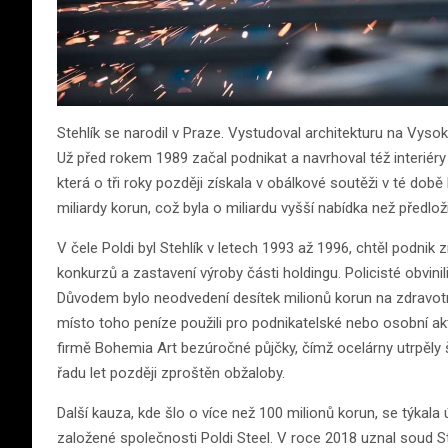
Stehlík se narodil v Praze. Vystudoval architekturu na Vys
Už před rokem 1989 začal podnikat a navrhoval též interiéry
která o tři roky později získala v obálkové soutěži v té době k
miliardy korun, což byla o miliardu vyšší nabídka než předlo
V čele Poldi byl Stehlík v letech 1993 až 1996, chtěl podnik
konkurzů a zastavení výroby části holdingu. Policisté obvi
Důvodem bylo neodvedení desítek milionů korun na zdravot
místo toho peníze použili pro podnikatelské nebo osobní akti
firmě Bohemia Art bezúročné půjčky, čímž ocelárny utrpěly 
řadu let později zproštěn obžaloby.
Další kauza, kde šlo o více než 100 milionů korun, se týka
založené společnosti Poldi Steel. V roce 2018 uznal soud St