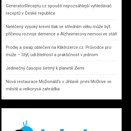
GeneratorReceptu.cz spouští nejrozsáhlejší vyhledávač
receptů v České republice
Neléčený vysoký krevní tlak ve středním věku může být
příčinou rozvoje demence a Alzheimerovy nemoci ve stáří
Prodej a swap oblečení na KlikInzerce.cz: Průvodce pro
muže – Styl, udržitelnost a praktičnost v jednom
Jedinečný časopis šetrný k planetě Zemi
Nová restaurace McDonald’s v Jihlavě: první McDrive ve
městě a velkorysá zahrádka