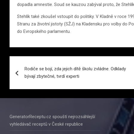
dopadla amnestie. Soud se kauzou zabýval proto, že Stehlík 
Stehlík také zkoušel vstoupit do politiky. V Kladně v roce 1
Stranu za životní jistoty (SŽJ) na Kladensku pro volby do 
do Evropského parlamentu.
Navigace
Rodiče se bojí, zda jejich dítě školu zvládne. Odklady
pro
bývají zbytečné, tvrdí experti
příspěvek
GeneratorReceptu.cz spouští nejrozsáhlejší
vyhledávač receptů v České republice