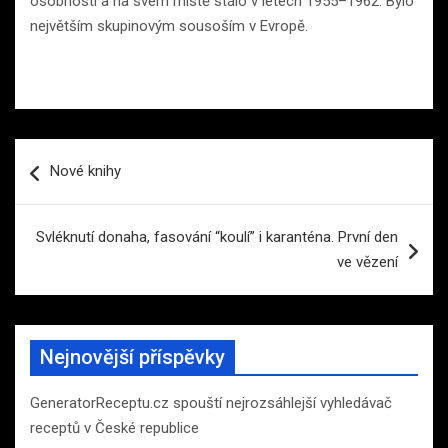
osobnosti a na svém místě stálo v letech 1955–1962. Bylo
největším skupinovým sousoším v Evropě.
Navigace
Nové knihy
pro
příspěvek
Svléknutí donaha, fasování “koulí” i karanténa. První den
ve vězení
Nejnovější příspěvky
GeneratorReceptu.cz spouští nejrozsáhlejší vyhledávač
receptů v České republice