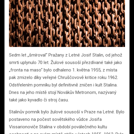
Sedm let „šmíroval“ Pražany z Letné Josif Stalin, od jehož
smrti uplynulo 70 let. Žulové sousoší přezdívané také jako
„fronta na maso“ bylo odhaleno 1. května 1955, z místa
pak zmizelo díky veřejné Chruščovově kritice roku 1962.
Odstřelením pomníku byl definitivně zničen i kult Stalina.
Dnes na jeho místě stojí Novákův Metronom, nazývaný
také jako kyvadlo či stroj času.
Stalinův pomník bylo žulové sousoší v Praze na Letné. Bylo
postaveno na počest sovětského vůdce Josifa
Vissarionoviče Stalina v období poválečného kultu