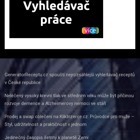
GeneratorReceptu.cz spouští nejrozsáhlejší vyhledávač receptů
v České republice
Neléčený vysoký krevní tlak ve středním věku může být příčinou
rozvoje demence a Alzheimerovy nemoci ve stáří
Prodej a swap oblečení na KlikInzerce.cz: Průvodce pro muže –
Styl, udržitelnost a praktičnost v jednom
Jedinečný časopis šetrný k planetě Zemi