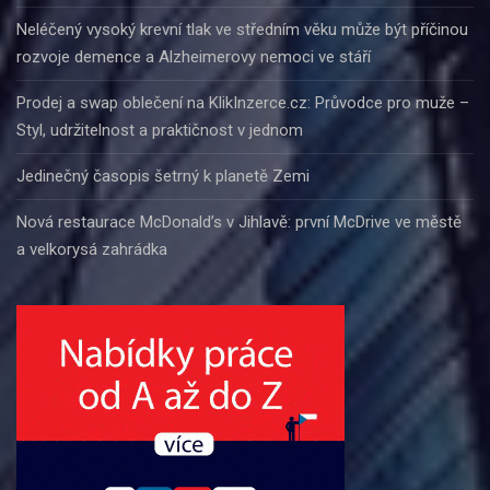
Neléčený vysoký krevní tlak ve středním věku může být příčinou
rozvoje demence a Alzheimerovy nemoci ve stáří
Prodej a swap oblečení na KlikInzerce.cz: Průvodce pro muže –
Styl, udržitelnost a praktičnost v jednom
Jedinečný časopis šetrný k planetě Zemi
Nová restaurace McDonald’s v Jihlavě: první McDrive ve městě
a velkorysá zahrádka