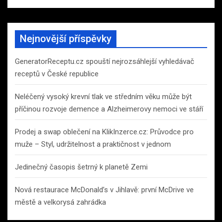
Nejnovější příspěvky
GeneratorReceptu.cz spouští nejrozsáhlejší vyhledávač
receptů v České republice
Neléčený vysoký krevní tlak ve středním věku může být
příčinou rozvoje demence a Alzheimerovy nemoci ve stáří
Prodej a swap oblečení na KlikInzerce.cz: Průvodce pro
muže – Styl, udržitelnost a praktičnost v jednom
Jedinečný časopis šetrný k planetě Zemi
Nová restaurace McDonald’s v Jihlavě: první McDrive ve
městě a velkorysá zahrádka