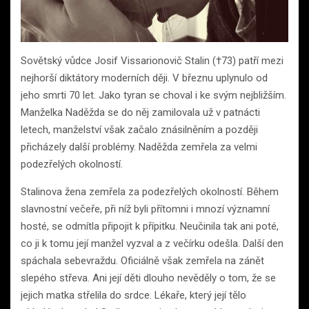
Sovětský vůdce Josif Vissarionovič Stalin (†73) patří mezi
nejhorší diktátory moderních ději. V březnu uplynulo od
jeho smrti 70 let. Jako tyran se choval i ke svým nejbližším.
Manželka Naděžda se do něj zamilovala už v patnácti
letech, manželství však začalo znásilněním a později
přicházely další problémy. Naděžda zemřela za velmi
podezřelých okolností.
Stalinova žena zemřela za podezřelých okolností. Během
slavnostní večeře, při níž byli přítomni i mnozí významní
hosté, se odmítla připojit k přípitku. Neučinila tak ani poté,
co ji k tomu její manžel vyzval a z večírku odešla. Další den
spáchala sebevraždu. Oficiálně však zemřela na zánět
slepého střeva. Ani její děti dlouho nevěděly o tom, že se
jejich matka střelila do srdce. Lékaře, který její tělo