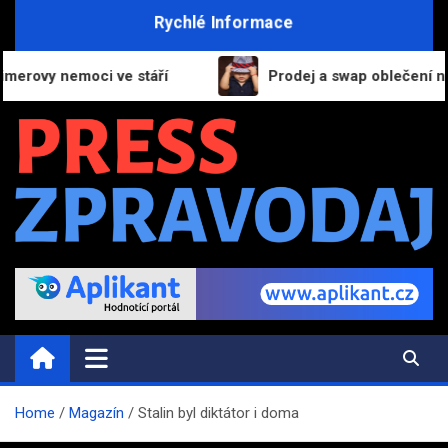
Skip
Rychlé Informace
to
content
vy nemoci ve stáří
Prodej a swap oblečení na Klik
PRESS-ZPRAVODAJ.CZ
Informační portál | Press zpravodajství
Home
Magazín
Stalin byl diktátor i doma