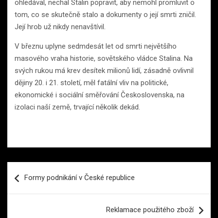
ohledával, nechal Stalin popravit, aby nemohl promluvit o
tom, co se skutečně stalo a dokumenty o její smrti zničil.
Její hrob už nikdy nenavštívil.
V březnu uplyne sedmdesát let od smrti největšího
masového vraha historie, sovětského vládce Stalina. Na
svých rukou má krev desítek milionů lidí, zásadně ovlivnil
dějiny 20. i 21. století, měl fatální vliv na politické,
ekonomické i sociální směřování Československa, na
izolaci naší země, trvající několik dekád.
Navigace
Formy podnikání v České republice
pro
příspěvek
Reklamace použitého zboží