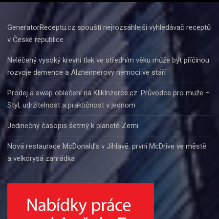
GeneratorReceptu.cz spouští nejrozsáhlejší vyhledávač receptů
v České republice
Neléčený vysoký krevní tlak ve středním věku může být příčinou
rozvoje demence a Alzheimerovy nemoci ve stáří
Prodej a swap oblečení na KlikInzerce.cz: Průvodce pro muže –
Styl, udržitelnost a praktičnost v jednom
Jedinečný časopis šetrný k planetě Zemi
Nová restaurace McDonald’s v Jihlavě: první McDrive ve městě
a velkorysá zahrádka