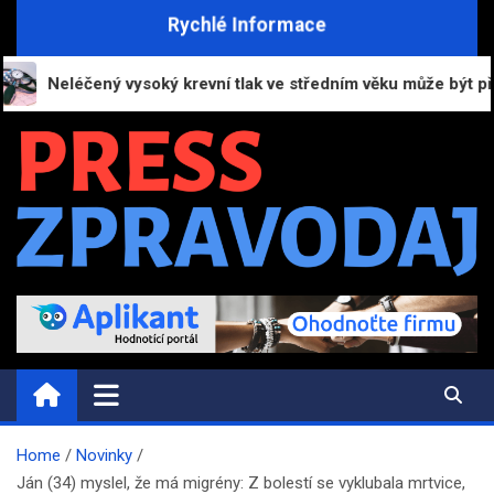
Skip
Rychlé Informace
to
content
Neléčený vysoký krevní tlak ve středním věku může být příči
PRESS-ZPRAVODAJ.CZ
Informační portál | Press zpravodajství
Home
Novinky
Ján (34) myslel, že má migrény: Z bolestí se vyklubala mrtvice,