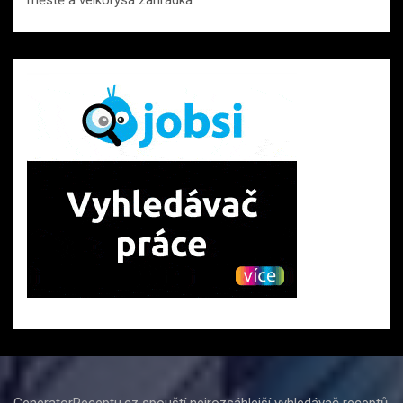
městě a velkorysá zahrádka