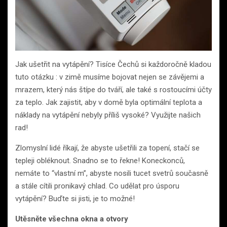
Jak ušetřit na vytápění? Tisíce Čechů si každoročně kladou
tuto otázku : v zimě musíme bojovat nejen se závějemi a
mrazem, který nás štípe do tváří, ale také s rostoucími účty
za teplo. Jak zajistit, aby v domě byla optimální teplota a
náklady na vytápění nebyly příliš vysoké? Využijte našich
rad!
Zlomyslní lidé říkají, že abyste ušetřili za topení, stačí se
tepleji obléknout. Snadno se to řekne! Koneckonců,
nemáte to “vlastní m”, abyste nosili tucet svetrů současně
a stále cítili pronikavý chlad. Co udělat pro úsporu
vytápění? Buďte si jisti, je to možné!
Utěsněte všechna okna a otvory