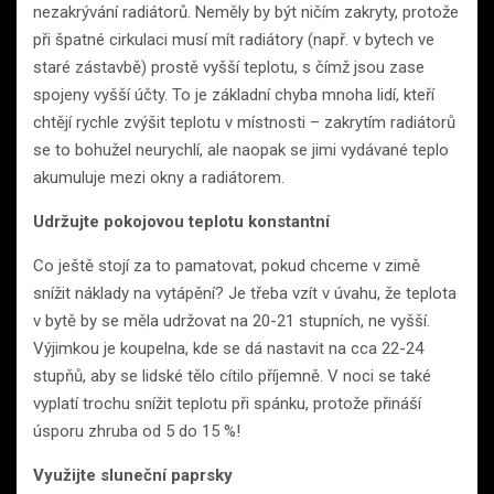
nezakrývání radiátorů. Neměly by být ničím zakryty, protože
při špatné cirkulaci musí mít radiátory (např. v bytech ve
staré zástavbě) prostě vyšší teplotu, s čímž jsou zase
spojeny vyšší účty. To je základní chyba mnoha lidí, kteří
chtějí rychle zvýšit teplotu v místnosti – zakrytím radiátorů
se to bohužel neurychlí, ale naopak se jimi vydávané teplo
akumuluje mezi okny a radiátorem.
Udržujte pokojovou teplotu konstantní
Co ještě stojí za to pamatovat, pokud chceme v zimě
snížit náklady na vytápění? Je třeba vzít v úvahu, že teplota
v bytě by se měla udržovat na 20-21 stupních, ne vyšší.
Výjimkou je koupelna, kde se dá nastavit na cca 22-24
stupňů, aby se lidské tělo cítilo příjemně. V noci se také
vyplatí trochu snížit teplotu při spánku, protože přináší
úsporu zhruba od 5 do 15 %!
Využijte sluneční paprsky