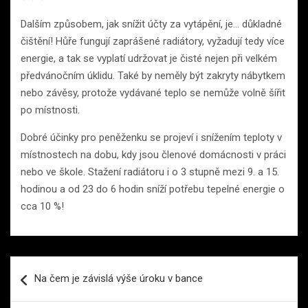
Dalším způsobem, jak snížit účty za vytápění, je… důkladné
čištění! Hůře fungují zaprášené radiátory, vyžadují tedy více
energie, a tak se vyplatí udržovat je čisté nejen při velkém
předvánočním úklidu. Také by neměly být zakryty nábytkem
nebo závěsy, protože vydávané teplo se nemůže volně šířit
po místnosti.
Dobré účinky pro peněženku se projeví i snížením teploty v
místnostech na dobu, kdy jsou členové domácnosti v práci
nebo ve škole. Stažení radiátoru i o 3 stupně mezi 9. a 15.
hodinou a od 23 do 6 hodin sníží potřebu tepelné energie o
cca 10 %!
Navigace
Na čem je závislá výše úroku v bance
pro