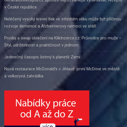
GeneratorReceptu.cz spouští nejrozsáhlejší vyhledávač receptů
v České republice
Neléčený vysoký krevní tlak ve středním věku může být příčinou
rozvoje demence a Alzheimerovy nemoci ve stáří
Prodej a swap oblečení na KlikInzerce.cz: Průvodce pro muže –
Styl, udržitelnost a praktičnost v jednom
Jedinečný časopis šetrný k planetě Zemi
Nová restaurace McDonald’s v Jihlavě: první McDrive ve městě
a velkorysá zahrádka