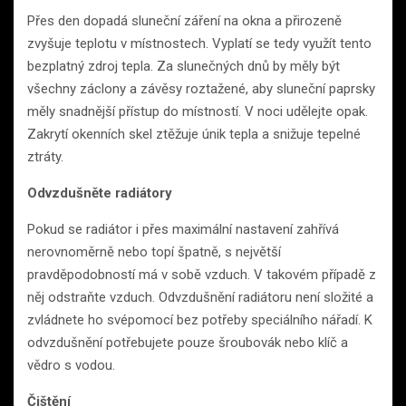
Přes den dopadá sluneční záření na okna a přirozeně
zvyšuje teplotu v místnostech. Vyplatí se tedy využít tento
bezplatný zdroj tepla. Za slunečných dnů by měly být
všechny záclony a závěsy roztažené, aby sluneční paprsky
měly snadnější přístup do místností. V noci udělejte opak.
Zakrytí okenních skel ztěžuje únik tepla a snižuje tepelné
ztráty.
Odvzdušněte radiátory
Pokud se radiátor i přes maximální nastavení zahřívá
nerovnoměrně nebo topí špatně, s největší
pravděpodobností má v sobě vzduch. V takovém případě z
něj odstraňte vzduch. Odvzdušnění radiátoru není složité a
zvládnete ho svépomocí bez potřeby speciálního nářadí. K
odvzdušnění potřebujete pouze šroubovák nebo klíč a
vědro s vodou.
Čištění