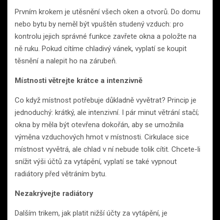
Prvním krokem je utěsnění všech oken a otvorů. Do domu
nebo bytu by neměl být vpuštěn studený vzduch: pro
kontrolu jejich správné funkce zavřete okna a položte na
ně ruku. Pokud cítíme chladivý vánek, vyplatí se koupit
těsnění a nalepit ho na zárubeň.
Místnosti větrejte krátce a intenzivně
Co když místnost potřebuje důkladně vyvětrat? Princip je
jednoduchý: krátký, ale intenzivní. I pár minut větrání stačí;
okna by měla být otevřena dokořán, aby se umožnila
výměna vzduchových hmot v místnosti. Cirkulace sice
místnost vyvětrá, ale chlad v ní nebude tolik cítit. Chcete-li
snížit výši účtů za vytápění, vyplatí se také vypnout
radiátory před větráním bytu.
Nezakrývejte radiátory
Dalším trikem, jak platit nižší účty za vytápění, je