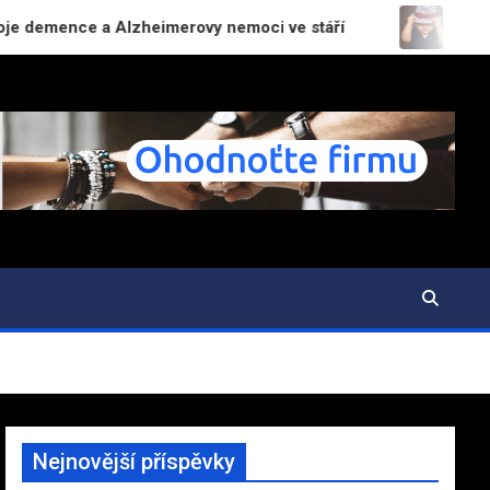
nce a Alzheimerovy nemoci ve stáří
Prodej a swap 
Nejnovější příspěvky