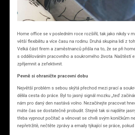
Home office se v posledním roce rozšířil, tak jako nikdy v mi
větší flexibilitu a více času na rodinu. Druhá skupina lidí z
Velká část firem a zaměstnanců přišla na to, že se při hom
s oddělováním pracovního a soukromého života. Naštěstí exi
zpříjemnit a zefektivnit.
Pevně si ohraničte pracovní dobu
Největší problém s sebou skýtá přechod mezi prací a souk
dělila cesta do práce. Byl to jasný signál mozku „teď začíná
nám pro daný den nastává volno. Nezačínejte pracovat hned 
máte čas se dostatečně probudit. Stejně tak si najděte jas
třeba vypnout počítač a věnovat se chvíli svým koníčkům n
nepřetržitě, nečtěte zprávy a emaily týkající se práce, poku