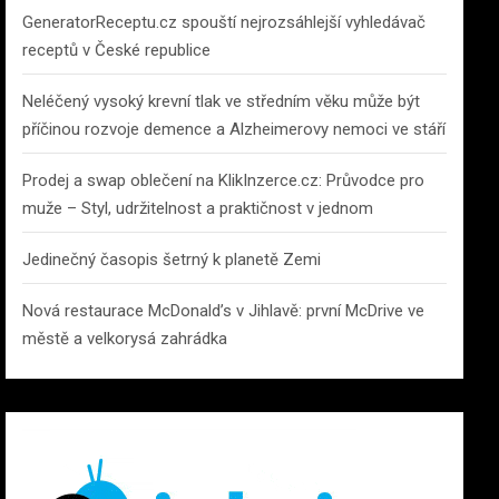
GeneratorReceptu.cz spouští nejrozsáhlejší vyhledávač
receptů v České republice
Neléčený vysoký krevní tlak ve středním věku může být
příčinou rozvoje demence a Alzheimerovy nemoci ve stáří
Prodej a swap oblečení na KlikInzerce.cz: Průvodce pro
muže – Styl, udržitelnost a praktičnost v jednom
Jedinečný časopis šetrný k planetě Zemi
Nová restaurace McDonald’s v Jihlavě: první McDrive ve
městě a velkorysá zahrádka