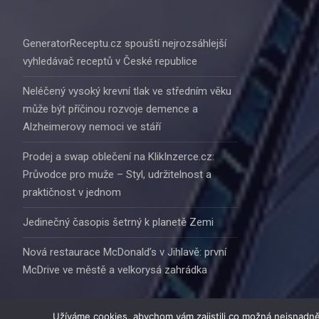
GeneratorReceptu.cz spouští nejrozsáhlejší
vyhledávač receptů v České republice
Neléčený vysoký krevní tlak ve středním věku
může být příčinou rozvoje demence a
Alzheimerovy nemoci ve stáří
Prodej a swap oblečení na KlikInzerce.cz:
Průvodce pro muže – Styl, udržitelnost a
praktičnost v jednom
Jedinečný časopis šetrný k planetě Zemi
Nová restaurace McDonald’s v Jihlavě: první
McDrive ve městě a velkorysá zahrádka
Užíváme cookies, abychom vám zajistili co možná nejsnadně