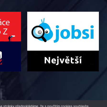
e stránky předpokládáme, že s použitím cookies souhlasíte.