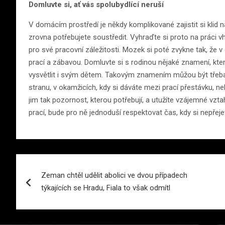
Domluvte si, ať vás spolubydlící neruší
V domácím prostředí je někdy komplikované zajistit si klid n
zrovna potřebujete soustředit. Vyhraďte si proto na práci 
pro své pracovní záležitosti. Mozek si poté zvykne tak, že
prací a zábavou. Domluvte si s rodinou nějaké znamení, kter
vysvětlit i svým dětem. Takovým znamením můžou být třeba 
stranu, v okamžicích, kdy si dáváte mezi prací přestávku, n
jim tak pozornost, kterou potřebují, a utužíte vzájemné vz
prací, bude pro ně jednoduší respektovat čas, kdy si nepřejet
Navigace
Zeman chtěl udělit abolici ve dvou případech
pro
týkajících se Hradu, Fiala to však odmítl
příspěvek