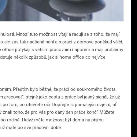
nulosti. Mnozí tuto možnost vítají a radují se z toho, že mají
 toho ale zas tak nadšená není a s prací z domova poněkud válčí.
e office potýkají s větším pracovním náporem a mají problémy
stuje několik způsobů, jak si home office co nejvíce
romím. Předtím bylo běžné, že práci od soukromého života
m pracovat“, stejně jako cesta z práce byl jasný signál, že už
po tom, co otevřete oči. Dopřejte si pomalejší rozjezd, ať
ný znak toho, že pro vás pro daný den práce končí. Můžete
ebo rodině. I když máte možnost být doma na příjmu
d už máte po své pracovní době.