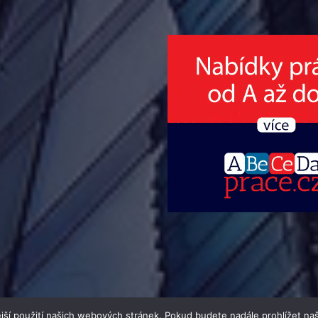
jší použití našich webových stránek. Pokud budete nadále prohlížet naš