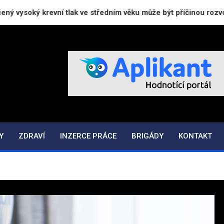
ý krevní tlak ve středním věku může být příčinou rozvoje deme
Z
Y
ZDRAVÍ
INZERCE PRÁCE
BRIGÁDY
KONTAKT