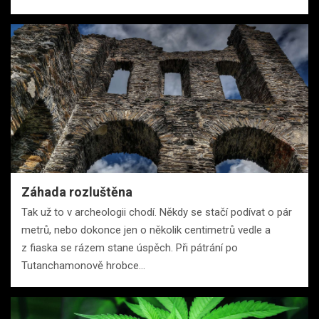
Záhada rozluštěna
Tak už to v archeologii chodí. Někdy se stačí podívat o pár
metrů, nebo dokonce jen o několik centimetrů vedle a
z fiaska se rázem stane úspěch. Při pátrání po
Tutanchamonově hrobce…