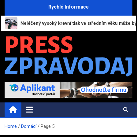
Skip
Rychlé Informace
to
content
Neléčený vysoký krevní tlak ve středním věku může být příčin
PRESS-ZPRAVODAJ.CZ
Informační portál | Press zpravodajství
Home
Domácí
Page 5