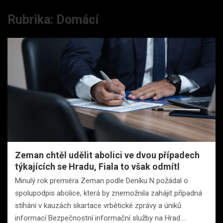
Rubrika:
Domácí
Zeman chtěl udělit abolici ve dvou případech
týkajících se Hradu, Fiala to však odmítl
Minulý rok premiéra Zeman podle Deníku N požádal o
spolupodpis abolice, která by znemožnila zahájit případná
stíhání v kauzách skartace vrbětické zprávy a úniků
informací Bezpečnostní informační služby na Hrad.…