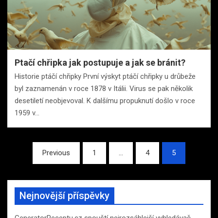
Ptačí chřipka jak postupuje a jak se bránit?
Historie ptáčí chřipky První výskyt ptáčí chřipky u drůbeže
byl zaznamenán v roce 1878 v Itálii. Virus se pak několik
desetiletí neobjevoval. K dalšímu propuknutí došlo v roce
1959 v…
Stránkování
Previous
1
…
4
5
příspěvků
Nejnovější příspěvky
GeneratorReceptu.cz spouští nejrozsáhlejší vyhledávač